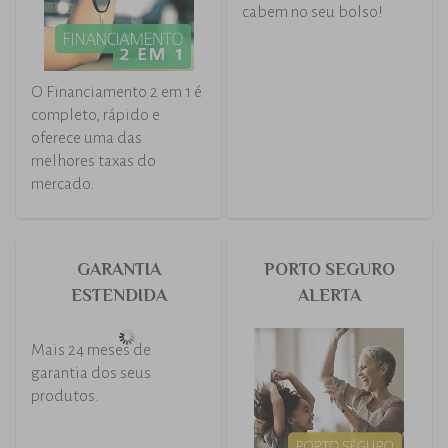
O Financiamento 2 em 1 é
A solução para você
completo, rápido e
conquistar seu carro
oferece uma das
novo, com parcelas que
melhores taxas do
cabem no seu bolso!
mercado.
GARANTIA
PORTO SEGURO
ESTENDIDA
ALERTA