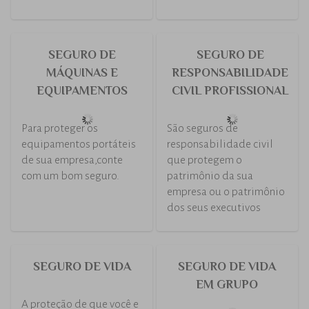
proteção, a Porto Seguro
família em casos de
oferece auxílio completo
acidentes.
em casos de acidente.
SEGURO DE APOIO
SEGURO DE
FAMILIAR
CONVENÇÕES
COLETIVAS
Para aqueles momentos
em que tudo o que seu
Uma empresa de sucesso
familiar precisa é de
se preocupa com o bem-
muito apoio.
estar e com o futuro de