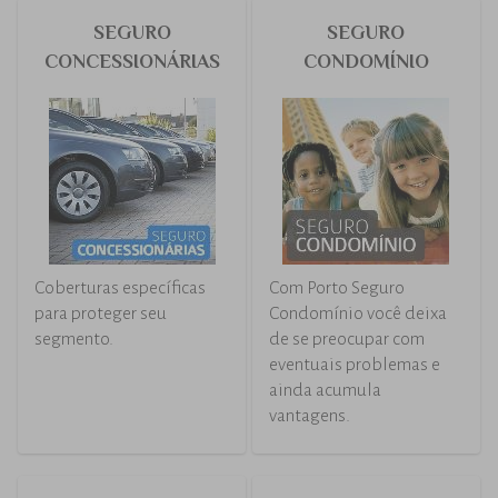
Um seguro que além de
O seguro auto com
proteger o seu
vantagens para quem
automóvel e também
tem a partir de 60 anos.
cuida de você.
SEGURO BARES E
SEGURO
RESTAURANTE
CAMINHÃO
O tempero que faltava
Segurados Porto Seguro
para garantir a segurança
Caminhão contam com
do seu estabelecimento.
diversos benefícios