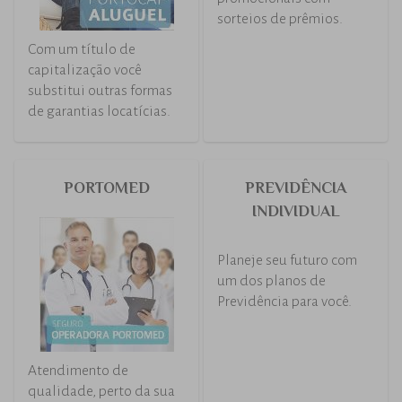
Com um título de
Uma opção rápida,
capitalização você
prática e sem burocracia
substitui outras formas
para as empresas
de garantias locatícias.
realizarem ações
promocionais com
sorteios de prêmios.
PORTOMED
PREVIDÊNCIA
INDIVIDUAL
Planeje seu futuro com
um dos planos de
Previdência para você.