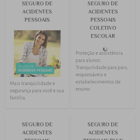
SEGURO
SEGURO
CONCESSIONÁRIAS
CONDOMÍNIO
Coberturas específicas
Com Porto Seguro
para proteger seu
Condomínio você deixa
segmento.
de se preocupar com
eventuais problemas e
ainda acumula
vantagens.