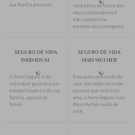
seus colaboradores.
SEGURO DE
SEGURO DE FROTA
EVENTOS
O conjunto de dois ou
mais veículos caracteriza
Promova seu evento sem
o seguro automóvel
se preocupar com
frota, que pode ser
imprevistos
contratado na mesma
seguradora por uma
única pessoa jurídica ou