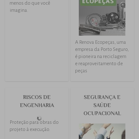
cargas
RASTREADOR MAIS
RENOVA ECO
SEGURO
PEÇAS
Proteger seu carro custa
A Renova Ecopeças, uma
menos do que você
empresa da Porto Seguro,
imagina.
é pioneira na reciclagem
e reaproveitamento de
peças