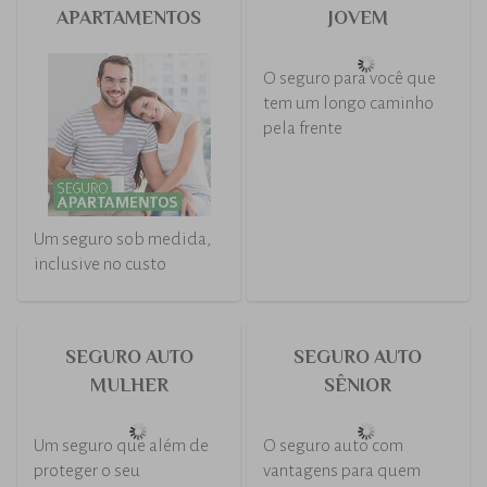
ACADEMIAS
Escolha o imóvel e
simplifique o processo
de locação com o Seguro
Aluguel.
Proteção e bem-estar
para você e seus clientes.
SEGURO
SEGURO AUTO
APARTAMENTOS
JOVEM