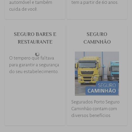
Um seguro sob medida,
O seguro para você que
inclusive no custo
tem um longo caminho
pela frente
SEGURO AUTO
SEGURO AUTO
MULHER
SÊNIOR