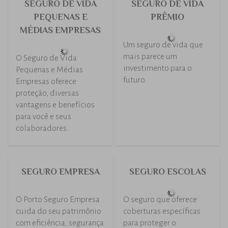
física
SEGURO DE
SEGURO DE
MÁQUINAS E
RESPONSABILIDADE
EQUIPAMENTOS
CIVIL PROFISSIONAL
Para proteger os
​São seguros de
equipamentos portáteis
responsabilidade civil
de sua empresa,conte
que protegem o
com um bom seguro.
patrimônio da sua
empresa ou o patrimônio