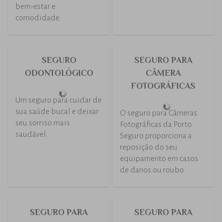
SEGURO DE VIDA
SEGURO DE VIDA
INDIVIDUAL
MAIS MULHER
O Porto Seguro Vida
Enquanto você cuida da
Individual garante a sua
casa, dos negócios e das
tranquilidade e a de sua
pessoas que você mais
família, agora e no
ama, o Porto Seguro Vida
futuro.
Mais Mulher cuida de
você.