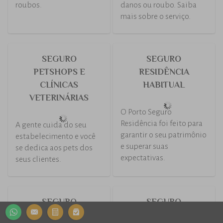
SEGURO EMPRESA
SEGURO ESCOLAS
O Porto Seguro Empresa
cuida do seu patrimônio
com eficiência, segurança
e economia.
O seguro que oferece
coberturas específicas
para proteger o
estabelecimento e
também os alunos
SEGURO ESTÉTICA
SEGURO GARANTIA