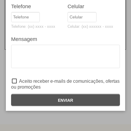
Cinematográficos
Telefone
Celular
Médicos
Informática
Home Office
Telefone: (xx) xxxx - xxxx
Celular: (xx) xxxxxx - xxxx
Gamer
Topográficos
Mensagem
Outros
SOLICITE UMA PROPOSTA
Aceito receber e-mails de comunicações, ofertas
ou promoções
ENVIAR