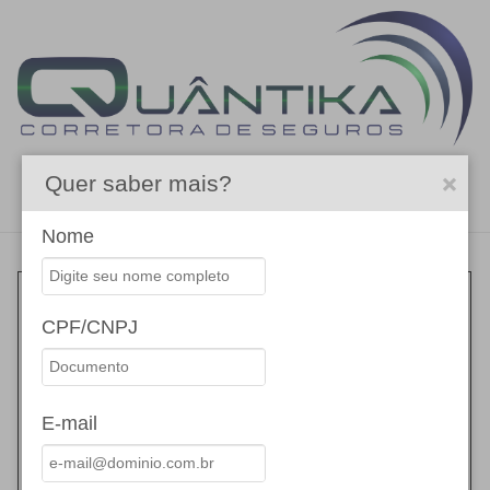
Quer saber mais?
Menu
Nome
EQUIPAMENTOS
CPF/CNPJ
Um seguro que oferece
proteção completa para
diversos itens, de bicicletas
à equipamentos médicos:
E-mail
Bikes
Fotovoltaicos