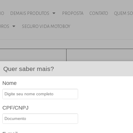
IO
DEMAIS PRODUTOS
PROPOSTA
CONTATO
QUEM S
UROS
SEGURO VIDA MOTOBOY
Quer saber mais?
ENGENHARIA
Nome
Um seguro que oferece a proteç
CPF/CNPJ
Obras
Reformas