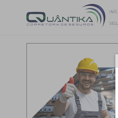
INÍC
SEG