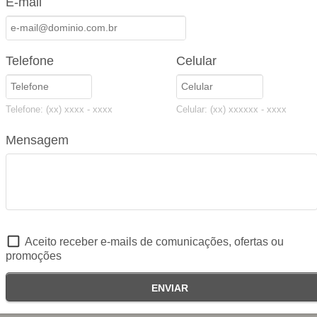
E-mail
Instalação e montage
Telefone
Celular
Telefone: (xx) xxxx - xxxx
Celular: (xx) xxxxxx - xxxx
SOLICITE UMA PROPOSTA
Mensagem
Aceito receber e-mails de comunicações, ofertas ou
promoções
Seguradoras Parceiras
ENVIAR