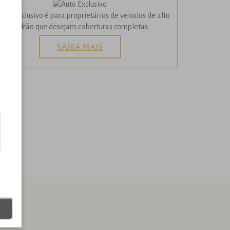
uto Exclusivo é para proprietários de veiculos de alto
padrão que desejam coberturas completas.
SAIBA MAIS