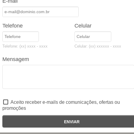
E-mail
todas
O Auto Consciente é um seguro pra quem se preocupa com
O A
itos
os outros (terceiros), mas não abre mão de um preço
acessível.
Telefone
Celular
SAIBA MAIS
Telefone: (xx) xxxx - xxxx
Celular: (xx) xxxxxx - xxxx
Mensagem
Aceito receber e-mails de comunicações, ofertas ou
promoções
Seguradoras Parceiras
ENVIAR