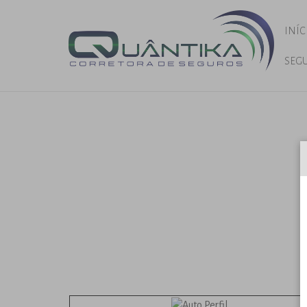
INÍC
SEG