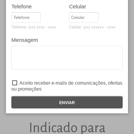
Telefone
Celular
Residencial
Telefone: (xx) xxxx - xxxx
Celular: (xx) xxxxxx - xxxx
Nosso seguro Residencial oferece proteção para o seu lar em
Mensagem
caso de grandes problemas – como incêndios, queda de raios,
explosões, etc – e nossos serviços de Assistência 24h garantem o
seu conforto e de sua família diante de pequenos reparos e
imprevistos do dia-a-dia.
Você pode contar com esses benefícios por um valor acessível e
em alguns casos, inferior ao que você pagaria se tivesse de
Aceito receber e-mails de comunicações, ofertas
ou promoções
contratar um encanador ou um chaveiro por conta própria.
Você pode contratar nosso seguro Residencial diretamente com
ENVIAR
um de nossos parceiros listados no final desta página.
Indicado para