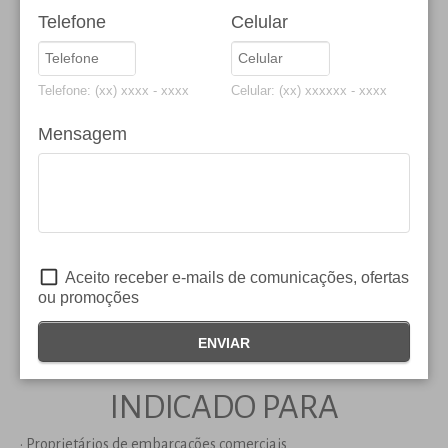
Telefone
Celular
Cascos
Telefone: (xx) xxxx - xxxx
Celular: (xx) xxxxxx - xxxx
Nosso seguro de Cascos oferece coberturas completas e
Mensagem
abrangentes que garantem indenização em caso de perda ou
danos à embarcação segurada: casco, máquinas e
equipamentos. Garante também o reembolso de despesas
decorrentes de danos causados a terceiros em acidentes.
O seguro é ideal para embarcações comerciais, com área de
Aceito receber e-mails de comunicações, ofertas
navegação em mar aberto (longo curso, cabotagem e apoio
ou promoções
marítimo) ou no apoio portuário; embarcações de transporte de
passageiros, de cargas, ou ainda rebocadores e empurradores
ENVIAR
em operação, manutenção ou reparo em estaleiros.
INDICADO PARA
• Proprietários de embarcações comerciais